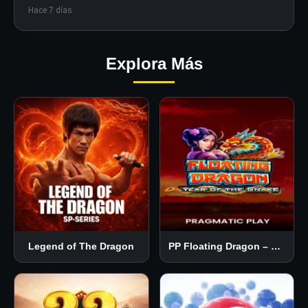
Hace 7 días
Explora Más
Legend of The Dragon
PP Floating Dragon – Year of the Snake