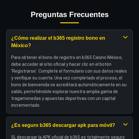
Preguntas Frecuentes
¿Cómo realizar el b365 registro bono en
México?
Para obtener el bono de registro en b365 Casino México,
debe acceder al sitio oficial y hacer clic en el botón
'Registrarse'. Complete el formulario con sus datos reales
y verifique su cuenta. Una vez completado el proceso, el
bono de bienvenida se acreditará automáticamente en su
saldo, permitiéndole explorar nuestra amplia gama de
tragamonedas y apuestas deportivas con un capital
incrementado.
¿Es seguro b365 descargar apk para móvil?
Sí, descargar la APK oficial de b365 es totalmente seguro