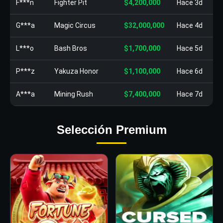
F***n
Fighter Pit
$4,200,000
Hace 3d
G***a
Magic Circus
$32,000,000
Hace 4d
L***o
Bash Bros
$1,700,000
Hace 5d
P***z
Yakuza Honor
$1,100,000
Hace 6d
A***a
Mining Rush
$7,400,000
Hace 7d
Selección Premium