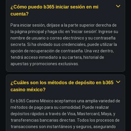
¿Cómo puedo b365 iniciar sesión en mi
cuenta?
Para iniciar sesión, diríjase a la parte superior derecha de
la página principal y haga clic en 'Iniciar sesión'. Ingrese su
nombre de usuario o correo electrónico y su contraseña
secreta. Si ha olvidado sus credenciales, puede utilizar la
opción de recuperación de contraseña. Una vez dentro,
tendrá acceso inmediato a su cartera, historial de
apuestas y promociones exclusivas.
¿Cuáles son los métodos de depósito en b365
casino méxico?
En b365 Casino México aceptamos una amplia variedad de
métodos de pago para su comodidad. Puede realizar
depósitos rápidos a través de Visa, Mastercard, Maya, y
transferencias bancarias directas. Todos los procesos de
transacciones son instantáneos y seguros, asegurando