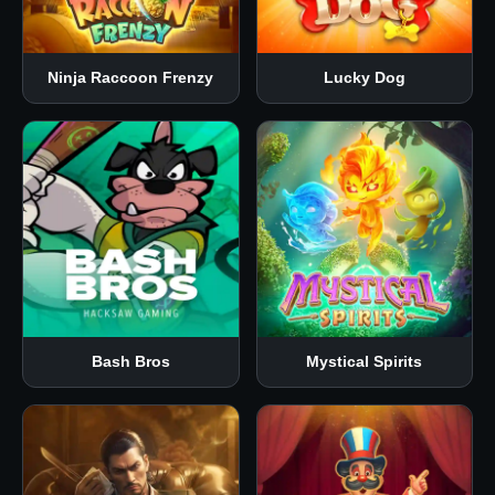
Ninja Raccoon Frenzy
Lucky Dog
Bash Bros
Mystical Spirits