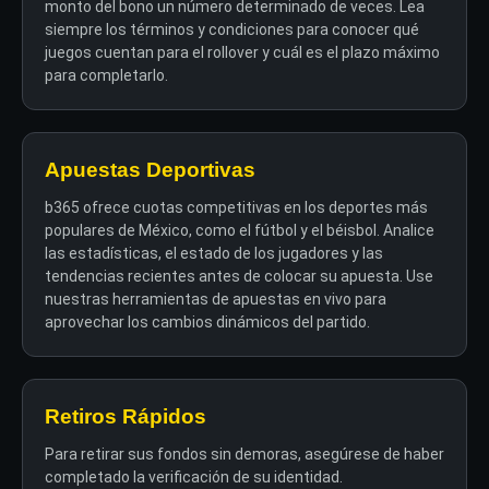
monto del bono un número determinado de veces. Lea
siempre los términos y condiciones para conocer qué
juegos cuentan para el rollover y cuál es el plazo máximo
para completarlo.
Apuestas Deportivas
b365 ofrece cuotas competitivas en los deportes más
populares de México, como el fútbol y el béisbol. Analice
las estadísticas, el estado de los jugadores y las
tendencias recientes antes de colocar su apuesta. Use
nuestras herramientas de apuestas en vivo para
aprovechar los cambios dinámicos del partido.
Retiros Rápidos
Para retirar sus fondos sin demoras, asegúrese de haber
completado la verificación de su identidad.