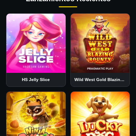
HS Jelly Slice
Wild West Gold Blazing Bounty