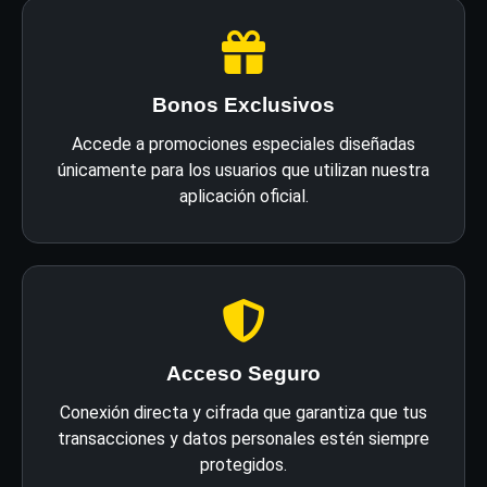
Bonos Exclusivos
Accede a promociones especiales diseñadas
únicamente para los usuarios que utilizan nuestra
aplicación oficial.
Acceso Seguro
Conexión directa y cifrada que garantiza que tus
transacciones y datos personales estén siempre
protegidos.