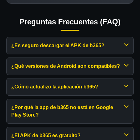
Preguntas Frecuentes (FAQ)
¿Es seguro descargar el APK de b365?
¿Qué versiones de Android son compatibles?
¿Cómo actualizo la aplicación b365?
¿Por qué la app de b365 no está en Google
Play Store?
¿El APK de b365 es gratuito?