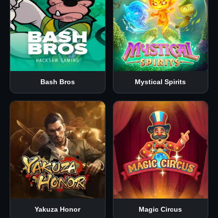
Bash Bros
Mystical Spirits
Yakuza Honor
Magic Circus