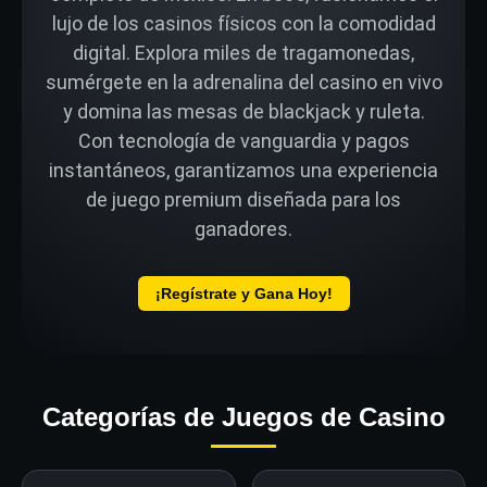
lujo de los casinos físicos con la comodidad
digital. Explora miles de tragamonedas,
sumérgete en la adrenalina del casino en vivo
y domina las mesas de blackjack y ruleta.
Con tecnología de vanguardia y pagos
instantáneos, garantizamos una experiencia
de juego premium diseñada para los
ganadores.
¡Regístrate y Gana Hoy!
Categorías de Juegos de Casino