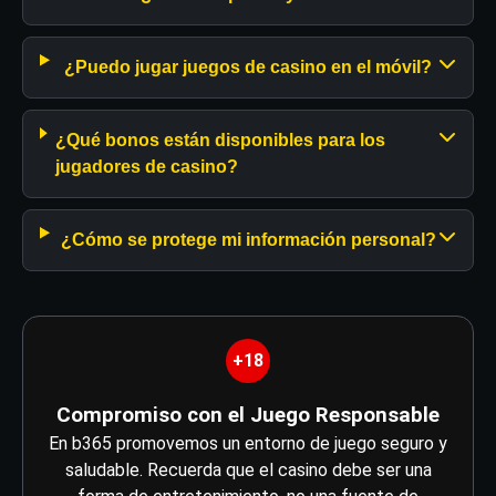
¿Puedo jugar juegos de casino en el móvil?
¿Qué bonos están disponibles para los
jugadores de casino?
¿Cómo se protege mi información personal?
+18
Compromiso con el Juego Responsable
En b365 promovemos un entorno de juego seguro y
saludable. Recuerda que el casino debe ser una