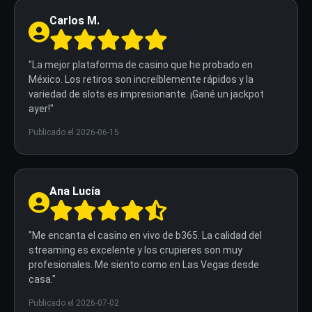
Carlos M.
"La mejor plataforma de casino que he probado en
México. Los retiros son increíblemente rápidos y la
variedad de slots es impresionante. ¡Gané un jackpot
ayer!"
Publicado el 2026-06-15
Ana Lucía
"Me encanta el casino en vivo de b365. La calidad del
streaming es excelente y los crupieres son muy
profesionales. Me siento como en Las Vegas desde
casa."
Publicado el 2026-07-02