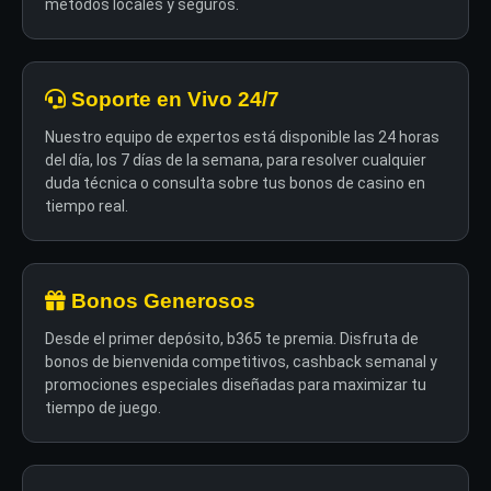
métodos locales y seguros.
Soporte en Vivo 24/7
Nuestro equipo de expertos está disponible las 24 horas
del día, los 7 días de la semana, para resolver cualquier
duda técnica o consulta sobre tus bonos de casino en
tiempo real.
Bonos Generosos
Desde el primer depósito, b365 te premia. Disfruta de
bonos de bienvenida competitivos, cashback semanal y
promociones especiales diseñadas para maximizar tu
tiempo de juego.