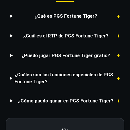
¿Qué es PGS Fortune Tiger?
¿Cuál es el RTP de PGS Fortune Tiger?
¿Puedo jugar PGS Fortune Tiger gratis?
¿Cuáles son las funciones especiales de PGS
Fortune Tiger?
¿Cómo puedo ganar en PGS Fortune Tiger?