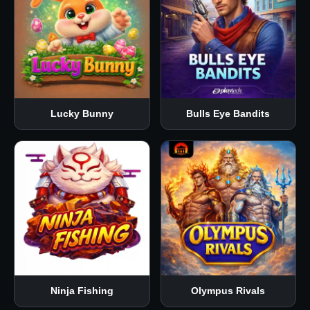
Lucky Bunny
Bulls Eye Bandits
Ninja Fishing
Olympus Rivals