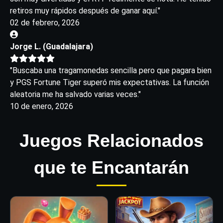
retiros muy rápidos después de ganar aquí."
02 de febrero, 2026
Jorge L. (Guadalajara)
"Buscaba una tragamonedas sencilla pero que pagara bien
y PGS Fortune Tiger superó mis expectativas. La función
aleatoria me ha salvado varias veces."
10 de enero, 2026
Juegos Relacionados
que te Encantarán