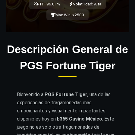
RTP: 96.81%
Volatilidad: Alta
Max Win: x2500
Descripción General de
PGS Fortune Tiger
Bienvenido a
PGS Fortune Tiger
, una de las
experiencias de tragamonedas más
emocionantes y visualmente impactantes
disponibles hoy en
b365 Casino México
. Este
juego no es solo otra tragamonedas de