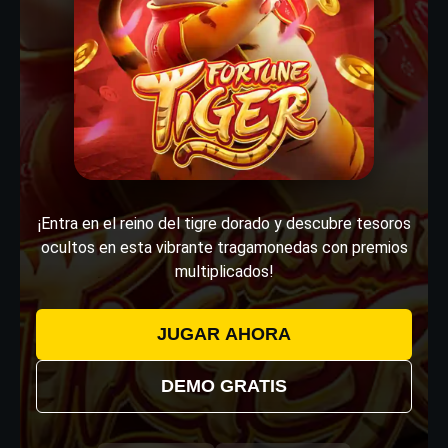
¡Entra en el reino del tigre dorado y descubre tesoros
ocultos en esta vibrante tragamonedas con premios
multiplicados!
JUGAR AHORA
DEMO GRATIS